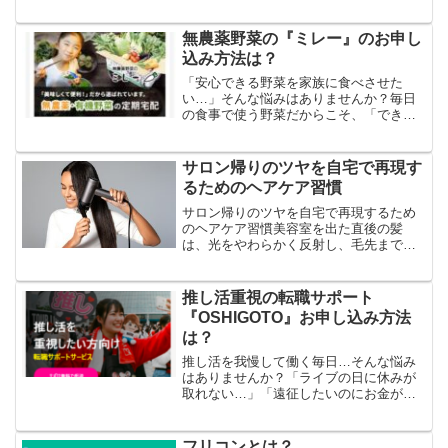
働き方に不安や迷いを感じている人に向
けたキャリア支援サービスです。単なる
求人紹介ではなく、「本当に納得できる
無農薬野菜の『ミレー』のお申し
人生設計」を重視している...
込み方法は？
「安心できる野菜を家族に食べさせた
い…」そんな悩みはありませんか？毎日
の食事で使う野菜だからこそ、「できる
だけ農薬を使っていないものを選びた
い」と考える方は多いのではないでしょ
うか。しかし実際には、「スーパーでは
サロン帰りのツヤを自宅で再現す
どれが本当に安全なのかわから...
るためのヘアケア習慣
サロン帰りのツヤを自宅で再現するため
のヘアケア習慣美容室を出た直後の髪
は、光をやわらかく反射し、毛先まで整
った印象があります。あの質感は特別な
トリートメントだけで生まれているわけ
ではなく、日々の扱い方の積み重ねによ
推し活重視の転職サポート
って近づけていくことができ...
『OSHIGOTO』お申し込み方法
は？
推し活を我慢して働く毎日…そんな悩み
はありませんか？「ライブの日に休みが
取れない…」「遠征したいのにお金が足
りない…」「推しの配信時間まで残業で
間に合わない…」推し活をしている方な
ら、一度はこんな悩みを感じたことがあ
フリコンとは？