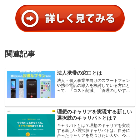
関連記事
法人携帯の窓口とは
法人・個人事業主向けのスマートフォン
や携帯電話の導入を検討している方にと
って、「コスト削減」「管理のしやす
さ」「導入スピード」は非常に重要なポ
イントです。法人携帯の窓口は、法人契
約に特化した携帯電話サービスを提供
し、企業の通信環境を効率的か...
理想のキャリアを実現する新しい
選択肢のキャリパトとは？
キャリパトとは？理想のキャリアを実現
する新しい選択肢キャリパトは、自分に
合ったキャリアを見つけたい人や、今の