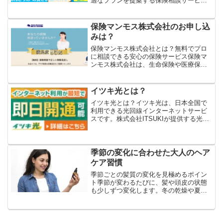
適なプランを提案する保険相談サービス
です。保険は種類が多く、内容も複雑な
ため、自分に本当に合った商品を選ぶの
は簡単ではありません。保険コンパスで
保険マンモス株式会社のお申し込
は、専門知識を持つアドバ...
みは？
保険マンモス株式会社とは？無料でプロ
に相談できる安心の保険サービス保険マ
ンモス株式会社は、生命保険や医療保
険、学資保険など、さまざまな保険の悩
みを無料で相談できるサービスを提供し
ている企業です。保険選びは複雑で、
イツキ光とは？
「どれが自分に合っているのか...
イツキ光とは？イツキ光は、日本全国で
利用できる光回線インターネットサービ
スです。株式会社ITSUKIが提供する光コ
ラボレーションサービスとして、NTT東
日本・NTT西日本の光ファイバー回線を
活用し、快適で高速なインターネット環
境を提供してい...
季節の変化に合わせた大人のヘア
ケア習慣
季節ごとの髪質の変化を見極めるポイン
ト季節が変わるたびに、髪や頭皮の状態
も少しずつ変化します。冬の乾燥や夏の
湿度の高さは、見た目や手触りに影響を
与え、普段と同じケアでは物足りなさを
感じることも少なくありません。まず
は、季節ごとの髪質の変化を...