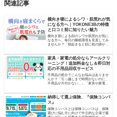
関連記事
横向き寝によるシワ・肌荒れが気
になる方へ｜YOKONE3Bの特徴
と口コミ前に知りたい魅力
横向き寝による顔のシワや肌荒れが気に
なる方へ。毎日の睡眠環境を見直してみ
ませんか？「朝起きると顔に枕の跡がく
っきり残っている…」「横向きで寝るク
セがあり、ほうれい線やシワが気にな
る…」「肌荒れやニキビを少しでも防ぎ
家具・家電の処分ならアールクリ
たいけれど、寝方までは意識...
ーニング！追加料金なし＆即日対
応の不用品回収サービス
不用品の処分でこんなお悩みはありませ
んか？「引っ越しまで時間がないのに、
不用品が片付かない…」「家具や家電が
重くて自分では運び出せない。」「回収
業者を探しているけれど、追加料金が発
生しそうで不安。」「実家の片付けや遺
納得して選ぶ保険、『保険コンパ
品整理をしたいけれど、ど...
ス』
保険コンパスとは保険コンパスは、保険
選びに悩む方に向けて中立的な立場で最