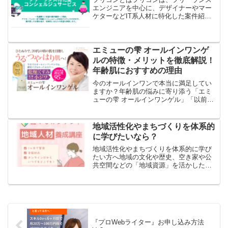
エンジニアを中心に、デザイナーやマー
ケターなどIT系人材に特化した案件紹介
サービスです。専属コンシェルジュが一
人ひとりの希望条件やスキルをヒアリン
グし、最適な案件を提案してくれるた
め、効率的に仕事を見つけ...
エミューの雫 オールインワンゲ
ルの特徴・メリットを徹底解説！
年齢肌におすすめの理由
今のオールインワンで本当に満足してい
ますか？年齢肌の悩みに寄り添う「エミ
ューの雫 オールインワンゲル」「以前よ
り肌が乾燥しやすくなった…」「ハリや
ツヤがなくなり、疲れた印象に見え
る…」「化粧水や美容液を何種類も使っ
地域活性化やまちづくりを体系的
ているのに、思ったような変...
に学びたいなら？
地域活性化やまちづくりを体系的に学び
たい方へ地域の文化や歴史、空き家や公
共空間などの「地域資源」を活かした取
り組みに関心はあるものの、「何から学
べばいいかわからない」「企画に説得力
を持たせたい」と感じている方は多いの
ではないでしょうか。一般...
『プロWebライター』お申し込み方法