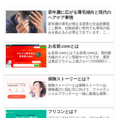
若年層に広がる薄毛傾向と現代の
ヘアケア事情
若年層の薄毛が増える背景と社会的要因
ここ数年、比較的若い世代でも薄毛の悩
みを抱える人が増えてきています。この
現象は単なる遺伝的な傾向だけでなく、
現代の社会環境や生活スタイルの変化が
大きく影響していると考えられます。特
お名前.comとは
に、仕事や学業での長時間...
お名前.comとは？お名前.comは、国内最
大級のドメイン登録サービスです。運営
は東証プライム上場グループのGMOイン
ターネット株式会社。これまでに数千万
件以上のドメイン登録実績があり、個人
から法人まで幅広く利用されています。
「これからブロ...
保険ストーリーとは？
保険ストーリーとは保険ストーリーは、
保険選びに悩む方に向けて、ファイナン
シャルプランナーと一緒に最適な保障を
見つけられる相談サービスです。保険は
商品数が多く、内容も複雑なため、自己
判断だけで最適な選択をするのは難しい
分野です。保険ストーリー...
フリコンとは？
フリコンとはフリコンは、フリーランス