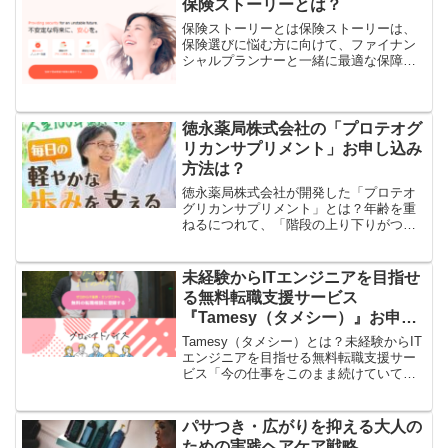
保険ストーリーとは？
たわる時間”はとて...
保険ストーリーとは保険ストーリーは、
保険選びに悩む方に向けて、ファイナン
シャルプランナーと一緒に最適な保障を
見つけられる相談サービスです。保険は
商品数が多く、内容も複雑なため、自己
判断だけで最適な選択をするのは難しい
分野です。保険ストーリー...
徳永薬局株式会社の「プロテオグ
リカンサプリメント」お申し込み
方法は？
徳永薬局株式会社が開発した「プロテオ
グリカンサプリメント」とは？年齢を重
ねるにつれて、「階段の上り下りがつら
い」「立ち上がる時に違和感がある」
「長時間歩くのが不安」と感じる方は少
なくありません。そんな毎日の悩みに寄
未経験からITエンジニアを目指せ
り添うために開発されたのが...
る無料転職支援サービス
『Tamesy（タメシー）』お申し
込み方法は？
Tamesy（タメシー）とは？未経験からIT
エンジニアを目指せる無料転職支援サー
ビス「今の仕事をこのまま続けていて大
丈夫かな…」「将来のために手に職をつ
けたい」「未経験だけどIT業界に挑戦し
てみたい」そんな悩みを抱えている方に
パサつき・広がりを抑える大人の
注目されている...
ための実践ヘアケア戦略