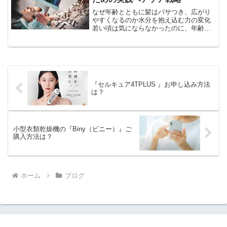
なぜ年齢とともに髪はパサつき、広がり
やすくなるのか水分を抱え込む力の変化
若い頃は気にならなかったのに、年齢を
重ねるにつれて髪のパサつきや広がりを
感じやすくなる――その背景には、髪内
部の水分バランスの変化があります。髪
はもともと水分と油分のバ...
『セルキュア4TPLUS 』お申し込み方法
は？
小型衣類乾燥機の『Biny（ビニー）』ご
購入方法は？
ホーム
ブログ