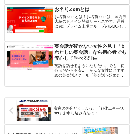
「ダイエット中なのにお腹が空いて間食
してしまう…」「美容のためにサプリを
お名前.comとは
たくさん飲んでいるけれど、...
お名前.comとは？お名前.comは、国内最
大級のドメイン登録サービスです。運営
は東証プライム上場グループのGMOイン
ターネット株式会社。これまでに数千万
件以上のドメイン登録実績があり、個人
から法人まで幅広く利用されています。
「これからブロ...
英会話が続かない女性必見！「b
わたしの英会話」なら初心者でも
安心して学べる理由
英語を話せるようになりたい。でも「初
心者だから不安…」そんな女性におすす
めの英会話スクール「英会話を始めたい
けれど、全く話せないから恥ずかし
い…」「グループレッスンでは周りにつ
いていけるか心配…」「以前チャレンジ
したけれど続かなかった…」そ...
実家の処分どうしよう。「解体工事一括
net」お申し込み方法は？