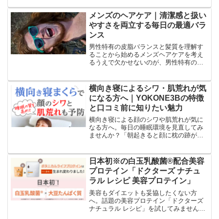
ークまで幅広い用途に対応できる高速通
信が特徴です...
メンズのヘアケア｜清潔感と扱い
やすさを両立する毎日の最適バラ
ンス
男性特有の皮脂バランスと髪質を理解す
ることから始めるメンズヘアケアを考え
るうえで欠かせないのが、男性特有の皮
脂バランスと髪質の傾向を把握すること
です。一般的に男性は皮脂分泌が活発に
なりやすく、特に前頭部から頭頂部にか
横向き寝によるシワ・肌荒れが気
けてベタつきを感じやすい...
になる方へ｜YOKONE3Bの特徴
と口コミ前に知りたい魅力
横向き寝による顔のシワや肌荒れが気に
なる方へ。毎日の睡眠環境を見直してみ
ませんか？「朝起きると顔に枕の跡がく
っきり残っている…」「横向きで寝るク
セがあり、ほうれい線やシワが気にな
る…」「肌荒れやニキビを少しでも防ぎ
日本初※の白玉乳酸菌®配合美容
たいけれど、寝方までは意識...
プロテイン「ドクターズ ナチュ
ラル レシピ 美容プロテイン」
美容もダイエットも妥協したくない方
へ。話題の美容プロテイン「ドクターズ
ナチュラル レシピ」を試してみません
か？「最近、肌の調子がイマイチ…」